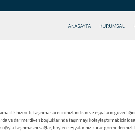
ANASAYFA
KURUMSAL
ımacılık hizmeti, taşınma sürecini hızlandıran ve eşyaların güvenliğ
alarda ve dar merdiven boşluklarında taşınmayı kolaylaştırmak için ide
lığıyla taşınmasını sağlar, böylece eşyalarınız zarar görmeden hızlı bir