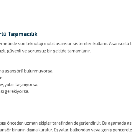
lü Taşımacılık
metinde son teknoloji mobil asansör sistemleri kullanır. Asansörlü t
ızlı, güvenli ve sorunsuz bir şekilde tamamlanır.
şıma asansörü bulunmuyorsa,
e,
eşyalar taşınıyorsa,
sı gerekiyorsa.
ısı önceden uzman ekipler tarafından değerlendirilir. Bu aşamada asan
nsör binanın dışına kurulur. Eşyalar, balkondan veya geniş pencerel