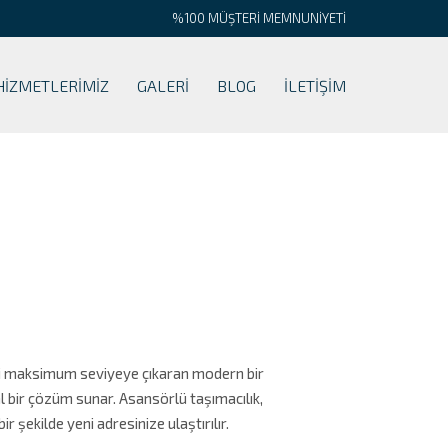
%100 MÜŞTERİ MEMNUNİYETİ
HİZMETLERİMİZ
GALERİ
BLOG
İLETİŞİM
ini maksimum seviyeye çıkaran modern bir
al bir çözüm sunar. Asansörlü taşımacılık,
 şekilde yeni adresinize ulaştırılır.