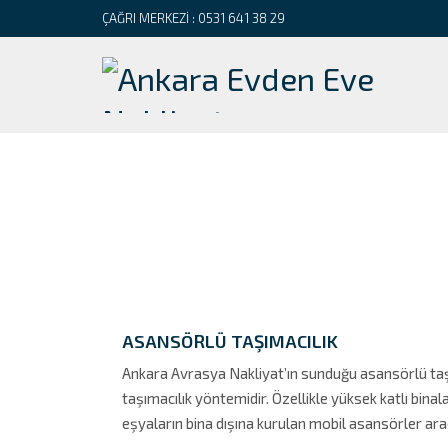
ÇAĞRI MERKEZİ :
0531 641 38 29
ASANSÖRLÜ TAŞIMACILIK
Ankara Avrasya Nakliyat’ın sunduğu asansörlü taş
taşımacılık yöntemidir. Özellikle yüksek katlı bin
eşyaların bina dışına kurulan mobil asansörler aracı