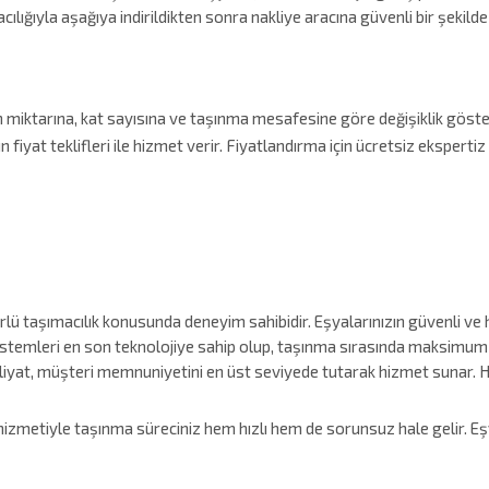
ılığıyla aşağıya indirildikten sonra nakliye aracına güvenli bir şekilde 
ın miktarına, kat sayısına ve taşınma mesafesine göre değişiklik göst
fiyat teklifleri ile hizmet verir. Fiyatlandırma için ücretsiz ekspert
 taşımacılık konusunda deneyim sahibidir. Eşyalarınızın güvenli ve hız
stemleri en son teknolojiye sahip olup, taşınma sırasında maksimum g
yat, müşteri memnuniyetini en üst seviyede tutarak hizmet sunar. H
izmetiyle taşınma süreciniz hem hızlı hem de sorunsuz hale gelir. Eşya